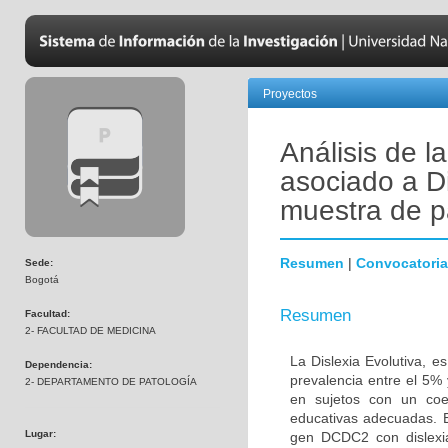
Proyectos
Análisis de 
asociado a Di
muestra de p
Resumen
|
Convocatoria
Sede:
Bogotá
Resumen
Facultad:
2- FACULTAD DE MEDICINA
La Dislexia Evolutiva, 
Dependencia:
prevalencia entre el 5% 
2- DEPARTAMENTO DE PATOLOGÍA
en sujetos con un coef
educativas adecuadas. El
Lugar:
gen DCDC2 con dislexi