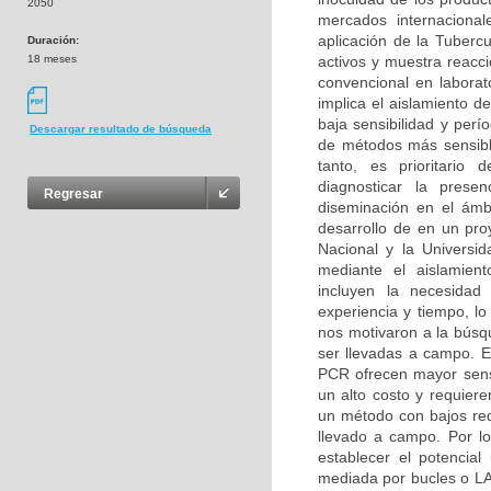
2050
mercados internacional
aplicación de la Tuberc
Duración:
18 meses
activos y muestra reacci
convencional en labora
implica el aislamiento de
baja sensibilidad y perí
Descargar resultado de búsqueda
de métodos más sensible
tanto, es prioritario 
diagnosticar la prese
Regresar
diseminación en el ámbi
desarrollo de en un pro
Nacional y la Universi
mediante el aislamient
incluyen la necesidad 
experiencia y tiempo, lo
nos motivaron a la búsq
ser llevadas a campo. 
PCR ofrecen mayor sensi
un alto costo y requier
un método con bajos requ
llevado a campo. Por lo
establecer el potencia
mediada por bucles o L