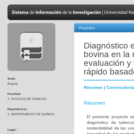
Proyectos
Diagnóstico 
bovina en la
evaluación y
rápido basado
Sede:
Bogotá
Resumen
|
Convocatoria
Facultad:
2- FACULTAD DE CIENCIAS
Resumen
Dependencia:
2- DEPARTAMENTO DE QUÍMICA
El presente proyecto s
diagnóstico de tubercu
sostenibilidad de las u
Lugar:
inocuidad de los produc