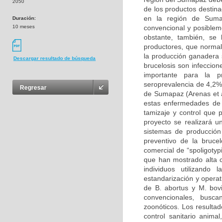
2050
de los productos destin
en la región de Suma
Duración:
10 meses
convencional y posiblem
obstante, también, se
productores, que normal
la producción ganadera 
Descargar resultado de búsqueda
brucelosis son infeccion
importante para la p
seroprevalencia de 4,2%
Regresar
de Sumapaz (Arenas et a
estas enfermedades de c
tamizaje y control que 
proyecto se realizará u
sistemas de producción
preventivo de la brucel
comercial de “spoligotyp
que han mostrado alta c
individuos utilizando
estandarización y operat
de B. abortus y M. bovi
convencionales, busc
zoonóticos. Los resultad
control sanitario anima