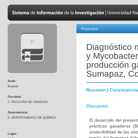
Proyectos
Diagnóstico 
y Mycobacter
producción g
Sumapaz, Co
Sede:
Bogotá
Resumen
|
Convocatoria
Facultad:
2- FACULTAD DE CIENCIAS
Resumen
Dependencia:
2- DEPARTAMENTO DE QUÍMICA
El desarrollo del prese
prácticas ganaderas (
sostenibilidad de las un
Lugar:
región del Sumapaz debe