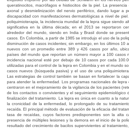
queratinocitos, macrófagos e histiocitos de la piel. La presencia
axonal y desmielinización del nervio periférico, dando lugar a p
discapacidad con manifestaciones dermatológicas a nivel de piel.
poliquimioterapia, la incidencia mundial de la lepra sigue siendo a
significativa en la última década; en el 2013 se reportaron 
alrededor del mundo, siendo en India y Brasil donde se presen
casos. En Colombia, a partir de 1985 se introdujo el uso de la poliq
disminución de casos incidentes; sin embargo, en los últimos 10 
nuevos con un promedio entre 389 y 426 casos por año, ubic
países del mundo que reportan un número mayor a 100 casos n
incidencia nacional esté por debajo de 10 casos por cada 100.0
utilizadas para el control de la lepra en Colombia y en el mundo so
casos nuevos (búsqueda pasiva) y el uso de una poliquimiotera
Las estrategias de control también se basan en fortalecer la capa
para atender la enfermedad. Los programas nacionales de lepra 
centraron en el mejoramiento de la vigilancia de los pacientes (ret
de los contactos o convivientes y el seguimiento epidemiológico 
finalización del tratamiento. La lepra es única en cuanto a la nat
la cronicidad de la enfermedad, lo prolongado de su tratamiento
recaída. El principal método de evaluación de la eficacia del tratam
tasa de recaídas, cuyos factores predisponentes son la alta ca
presencia de múltiples lesiones y la demora en el inicio de la poli
resultado del crecimiento de bacilos supervivientes al tratamiento, 