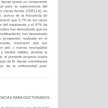
. M. leprae posee un componente
tal para la supervivencia del
co Lleras Acosta (CDFLLA), en
n, acerca de la frecuencia de
ostraron que 6,7% de los casos
n del tratamiento y el 97% de
alizados han demostrado que los
 multibacilares, han demostrado
o prospectivo realizado en el
ecaída; mostraron que sus
 en piel, o nuevas neuropatías
y bacilos viables, durante la
te, el presente proyecto busca
cepas de M. leprae colombianas
icos de la enfermedad post-
IENCIAS PARA DOCTORADOS