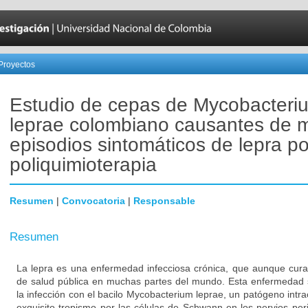
Proyectos
Estudio de cepas de Mycobacteri
leprae colombiano causantes de m
episodios sintomáticos de lepra po
poliquimioterapia
Resumen
|
Convocatoria
|
Responsable
Resumen
La lepra es una enfermedad infecciosa crónica, que aunque cura
de salud pública en muchas partes del mundo. Esta enfermedad
la infección con el bacilo Mycobacterium leprae, un patógeno intra
exquisito tropismo por las células de Schwann en los nervios perif