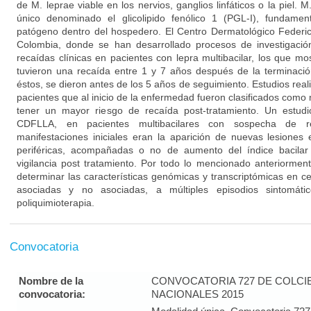
de M. leprae viable en los nervios, ganglios linfáticos o la piel
único denominado el glicolipido fenólico 1 (PGL-I), fundamen
patógeno dentro del hospedero. El Centro Dermatológico Federi
Colombia, donde se han desarrollado procesos de investigació
recaídas clínicas en pacientes con lepra multibacilar, los que m
tuvieron una recaída entre 1 y 7 años después de la terminació
éstos, se dieron antes de los 5 años de seguimiento. Estudios re
pacientes que al inicio de la enfermedad fueron clasificados como
tener un mayor riesgo de recaída post-tratamiento. Un estudi
CDFLLA, en pacientes multibacilares con sospecha de r
manifestaciones iniciales eran la aparición de nuevas lesiones
periféricas, acompañadas o no de aumento del índice bacilar 
vigilancia post tratamiento. Por todo lo mencionado anteriormen
determinar las características genómicas y transcriptómicas en 
asociadas y no asociadas, a múltiples episodios sintomát
poliquimioterapia.
Convocatoria
Nombre de la
CONVOCATORIA 727 DE COLC
convocatoria:
NACIONALES 2015