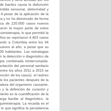
 de bacilos causa la disfunción
érdida sensorial, deformidad y
 A pesar de la aplicación de la
lta y no ha disminuido de forma
cerca de 220.000 casos nuevos
taron la mayor parte de estos
uimioterapia, lo que permitió la
años se reportaron 4.463 casos
ando a Colombia entre los 44
uevos al año, a pesar que su
00 habitantes. Las estrategias
n la detección o diagnóstico de
pia combinada ininterrumpida.
citación del personal sanitario
entre los años 2011 a 2015 se
ención de los casos), el rastreo
de los pacientes después de la
uraleza del organismo causante,
 y la definición de curación y
iento es la cuantificación de la
rga bacilar al diagnóstico, la
quimioterapia. La recaída es el
lo que significa la persistencia