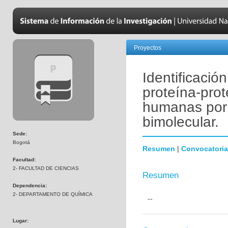
Proyectos
Identificació
proteína-pro
humanas por
bimolecular.
Sede:
Bogotá
Resumen
|
Convocatoria
Facultad:
2- FACULTAD DE CIENCIAS
Resumen
Dependencia:
2- DEPARTAMENTO DE QUÍMICA
--
Lugar: