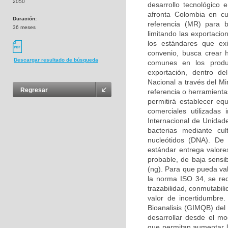
2050
desarrollo tecnológico 
afronta Colombia en cu
Duración:
referencia (MR) para bi
36 meses
limitando las exportaci
los estándares que ex
convenio, busca crear 
Descargar resultado de búsqueda
comunes en los produc
exportación, dentro d
Nacional a través del Mi
Regresar
referencia o herramienta
permitirá establecer equ
comerciales utilizadas
Internacional de Unidade
bacterias mediante cul
nucleótidos (DNA). De t
estándar entrega valor
probable, de baja sensib
(ng). Para que pueda val
la norma ISO 34, se re
trazabilidad, conmutabil
valor de incertidumbre
Bioanalisis (GIMQB) del
desarrollar desde el mo
que permitan aumentar l