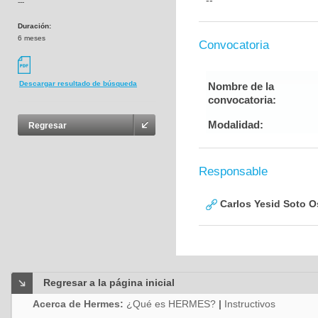
--
---
Duración:
6 meses
Convocatoria
Descargar resultado de búsqueda
Nombre de la
convocatoria:
Modalidad:
Regresar
Responsable
Carlos Yesid Soto O
Regresar a la página inicial
Acerca de Hermes:
¿Qué es HERMES?
|
Instructivos