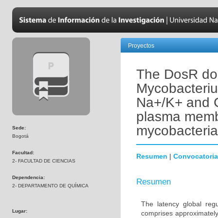
Proyectos
The DosR dor
Mycobacteriu
Na+/K+ and C
plasma membr
mycobacteria
Sede:
Bogotá
Facultad:
Resumen
|
Convocatoria
2- FACULTAD DE CIENCIAS
Dependencia:
Resumen
2- DEPARTAMENTO DE QUÍMICA
The latency global reg
Lugar:
comprises approximately 