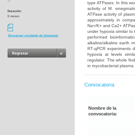
---
type ATPases. In this wo
activity of M. smegma
Duración:
ATPase activity of plas
6 meses
approximately in compar
Na+/K+ and Ca2+ ATPase 
under hypoxia similar to 
Descargar resultado de búsqueda
performed bioinformati
alkaline/alkaline earth
RT-qPCR experiments de
Regresar
hypoxia at levels simi
regulator. The whole fi
in mycobacterial plasma
Convocatoria
Nombre de la
convocatoria: