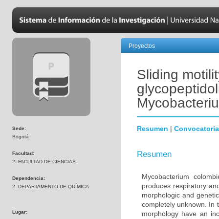
Proyectos
Sliding motili
glycopeptidol
Mycobacteriu
Resumen
|
Convocatoria
Sede:
Bogotá
Resumen
Facultad:
2- FACULTAD DE CIENCIAS
Mycobacterium colombi
Dependencia:
produces respiratory an
2- DEPARTAMENTO DE QUÍMICA
morphologic and genetic 
completely unknown. In t
Lugar:
morphology have an incr