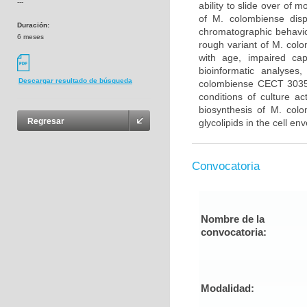
---
ability to slide over of 
of M. colombiense disp
Duración:
chromatographic behavior
6 meses
rough variant of M. col
with age, impaired cap
bioinformatic analyses
Descargar resultado de búsqueda
colombiense CECT 3035 
conditions of culture a
biosynthesis of M. colo
Regresar
glycolipids in the cell en
Convocatoria
Nombre de la
convocatoria:
Modalidad: