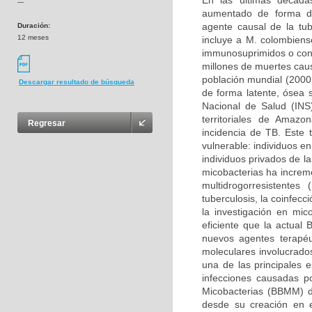
En las últimas décadas
---
aumentado de forma dr
agente causal de la tu
Duración:
12 meses
incluye a M. colombiens
immunosuprimidos o con
millones de muertes caus
población mundial (2000
Descargar resultado de búsqueda
de forma latente, ósea s
Nacional de Salud (INS
territoriales de Amaz
Regresar
incidencia de TB. Este 
vulnerable: individuos e
individuos privados de la
micobacterias ha increm
multidrogorresistente
tuberculosis, la coinfecc
la investigación en mi
eficiente que la actual
nuevos agentes terapéu
moleculares involucrados
una de las principales 
infecciones causadas p
Micobacterias (BBMM) d
desde su creación en 