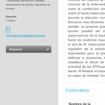
- Universidad Nacional de Colombia,
crónicas de la enfermed
departamento de química, laboratorio de
como la coinfección co
enzimas
sobre el bacilo tubercul
Duración:
durante la infección, co
4 meses
fármacos más eficientes 
sentido, se propone qu
función pueden ser c
supervivencia de la bac
Descargar resultado de búsqueda
factor de virulencia req
in vivo de M. tuberculos
regulador de la activ
Regresar
importantes para la pre
defensa a sustancias t
establecer el efecto d
actividad de las ATPasas
bacilo. Al finalizar el es
es capaz de modular func
Convocatoria
Nombre de la