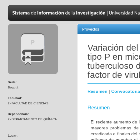
Proyectos
Variación de
tipo P en mic
tuberculoso 
factor de vir
Sede:
Bogotá
Resumen
|
Convocatoria
Facultad:
2- FACULTAD DE CIENCIAS
Resumen
Dependencia:
2- DEPARTAMENTO DE QUÍMICA
El reciente aumento de l
mayores problemas de 
erradicada a finales del
Lugar:
millones de muertes al 