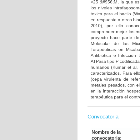
<25 &#956;M, la que es
los niveles intrafagoso
toxica para el bacilo (W
en respuesta a otros bio
2010), por ello conoc
comprender mejor los me
proyecto hace parte de
Molecular de las Mic
Terapéuticas en Micoba
Antibiótica e Infecció
ATPasa tipo P codificada
humanos (Kumar et al, 2
caracterizados. Para ell
(cepa virulenta de refe
metales pesados, con el
en la interacción hosp
terapéutica para el contr
Convocatoria
Nombre de la
convocatoria: