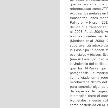
que se encargan de ca
referenciadas como ATPa
expulsar los metales en 
transportan iones mon
Palmgren y Nissen, 201
del ion que transportan
al, 2008; Futai, 2004).
bombas pueden ser tra
(Martinez et al, 2006).
supervivencia intracelul
ATPasa tipo P deben te
esenciales y tóxicos. Es
(una ATPasa tipo P enca
la virulencia del bacilo
que las ATPasas tipo
patogénesis. La importa
ver reflejado en la reg
micobacteria dentro del
para controlar algunos 
de especies de oxigeno 
interacción entre el cob
biometales, y desestab
como bactericida en M. t