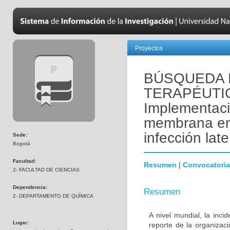
Proyectos
BÚSQUEDA 
TERAPÉUTI
Implementaci
membrana en l
infección lat
Sede:
Bogotá
Facultad:
Resumen
|
Convocatoria
2- FACULTAD DE CIENCIAS
Dependencia:
Resumen
2- DEPARTAMENTO DE QUÍMICA
A nivel mundial, la inc
Lugar:
reporte de la organizac