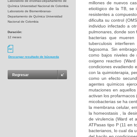
Laboratorio de enzimas-Departamento de
millones de nuevos cas
Química Universidad Nacional de Colombia
etiológico de la TB, se
Laboratorio de Biomembranas-
resistentes a compuesto
Departamento de Química Universidad
dificulta su control (O
Nacional de Colombia
individuo infectado a ot
pulmonares, donde son f
Duración:
bacterias que mueren 
12 meses
tuberculosis interfier
fagosoma. Sin embrago,
como bajos niveles de n
Descargar resultado de búsqueda
oxigeno reactivo (Ward
condiciones evadiendo e
con la quimioterapia, pe
Regresar
como un efecto secunda
agentes químicos ejerc
mutaciones en aquellos
activan los profarmacos 
micobacterias se ha cent
la membrana celular, en
la homeostasis , la des
de virulencia (Ward et
ATPasas tipo P (11 en to
bacterianos, lo cual da 
del bacilo en condicion