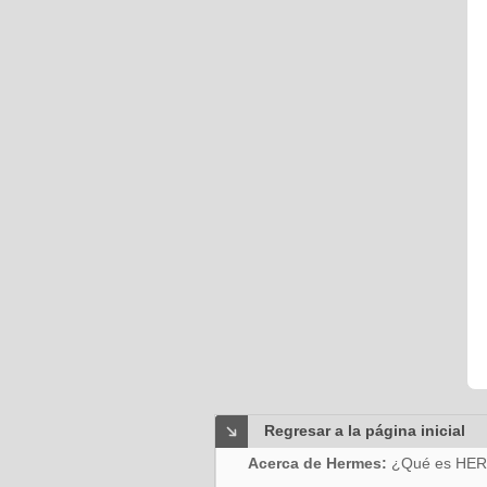
Regresar a la página inicial
Acerca de Hermes:
¿Qué es HE