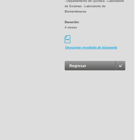
- Departamento de Química - Laboratorio
de Enzimas - Laboratorio de
Biomembranas
Duración:
4 meses
Descargar resultado de búsqueda
Regresar