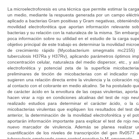
La microelectroforesis es una técnica que permite estimar la carga
un medio, mediante la respuesta generada por un campo eléctric
aplicado a bacterias Gram positivas y Gram negativas, obteniéndo
movilidad electroforética que aportan información relevante sob
bacterias y su relación con la naturaleza de la misma. Sin embar
poca información sobre su utilidad en el estudio de la carga super
objetivo principal de este trabajo es determinar la movilidad micro
de crecimiento rápido (Mycobacterium smegmatis mc2155)
tuberculosis H37Ra y H37Rv), aplicando parámetros óptimos impo
concentración celular, naturaleza del medio dispersor, etc., y a
electroforética y potencial zeta de la superficie micobacteri
preliminares de tinción de micobacterias con el indicador rojo
sugieren una relación directa entre la virulencia y la coloración r
al contacto con el colorante en medio alcalino. Se ha postulado que
de carácter ácido en la envoltura de las cepas virulentas, aporta
hacen virar a rojo en condiciones alcalinas del test de rojo ne
realizado estudios para determinar el carácter ácido, o la c
micobacterias virulentas que expliquen los resultados del test d
anterior, la determinación de la movilidad electroforética y el po
aportarán información importante para explicar el test de rojo ne
nuevo marcador de virulencia. Además se planea realizar un 
cuantificación de los niveles de transcripción del gen Rv0577 
tuberculosis empleando como control negativo la M. smegmatis.