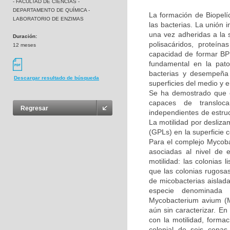
- FACULTAD DE CIENCIAS -
DEPARTAMENTO DE QUÍMICA -
La formación de Biopelí
LABORATORIO DE ENZIMAS
las bacterias. La unión i
una vez adheridas a la s
Duración:
polisacáridos, proteín
12 meses
capacidad de formar BP 
fundamental en la pato
bacterias y desempeña 
Descargar resultado de búsqueda
superficies del medio y e
Se ha demostrado que 
capaces de transloca
Regresar
independientes de estruct
La motilidad por desliza
(GPLs) en la superficie c
Para el complejo Mycoba
asociadas al nivel de 
motilidad: las colonias
que las colonias rugosa
de micobacterias aislada
especie denominada 
Mycobacterium avium (M
aún sin caracterizar. En
con la motilidad, forma
colonial de seis cepa