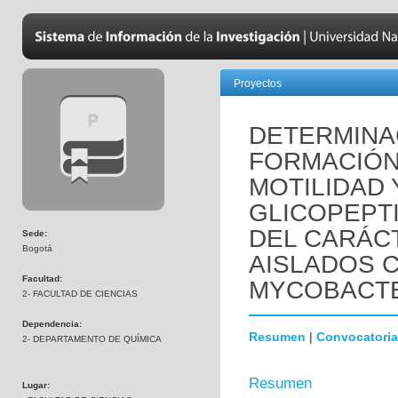
Proyectos
DETERMINA
FORMACIÓN
MOTILIDAD 
GLICOPEPT
DEL CARÁCT
Sede:
Bogotá
AISLADOS C
Facultad:
MYCOBACTE
2- FACULTAD DE CIENCIAS
Dependencia:
Resumen
|
Convocatoria
2- DEPARTAMENTO DE QUÍMICA
Resumen
Lugar: