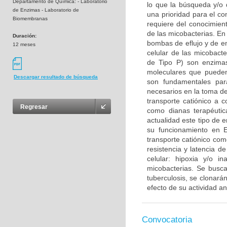
Departamento de Química: - Laboratorio
lo que la búsqueda y/o 
de Enzimas - Laboratorio de
una prioridad para el co
Biomembranas
requiere del conocimien
de las micobacterias. En
Duración:
bombas de eflujo y de e
12 meses
celular de las micobact
de Tipo P) son enzima
moleculares que pueden 
Descargar resultado de búsqueda
son fundamentales para
necesarios en la toma d
transporte catiónico a 
Regresar
como dianas terapéutic
actualidad este tipo de 
su funcionamiento en E
transporte catiónico com
resistencia y latencia d
celular: hipoxia y/o 
micobacterias. Se busc
tuberculosis, se clonar
efecto de su actividad a
Convocatoria