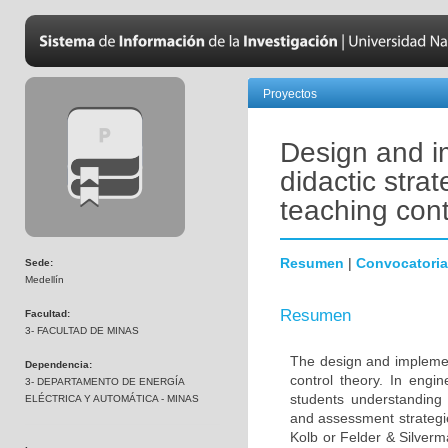
Proyectos
Design and i
didactic strat
teaching cont
Resumen
|
Convocatoria
Sede:
Medellín
Resumen
Facultad:
3- FACULTAD DE MINAS
The design and implement
Dependencia:
control theory. In engi
3- DEPARTAMENTO DE ENERGÍA
students understanding
ELÉCTRICA Y AUTOMÁTICA - MINAS
and assessment strategie
Kolb or Felder & Silverma