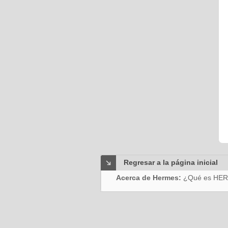
Regresar a la página inicial
Acerca de Hermes:
¿Qué es HE