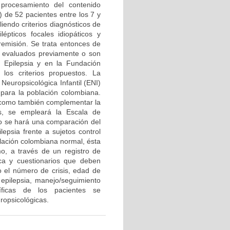
e procesamiento del contenido
 de 52 pacientes entre los 7 y
iendo criterios diagnósticos de
épticos focales idiopáticos y
 remisión. Se trata entonces de
o evaluados previamente o son
 Epilepsia y en la Fundación
los criterios propuestos. La
Neuropsicológica Infantil (ENI)
para la población colombiana.
, como también complementar la
os, se empleará la Escala de
No se hará una comparación del
epsia frente a sujetos control
lación colombiana normal, ésta
mo, a través de un registro de
ica y cuestionarios que deben
o el número de crisis, edad de
a epilepsia, manejo/seguimiento
íficas de los pacientes se
ropsicológicas.