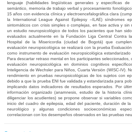
lenguaje (habilidades lingüísticas generales y específicas d
semántico, memoria de trabajo verbal y procesamiento fonológico)
15 años con evidencia clínica y electroencefalográfica clara (cumpl
la International League Against Epilepsy –ILAE) síndromes epil
sintomáticos con crisis simples o complejas, en fase activa y sin
un estudio neuropsicológico de todos los pacientes que han sid
evaluados actualmente en la Fundación Liga Central Contra la
Hospital de la Misericordia (ciudad de Bogotá) que cumplen 
evaluación neuropsicológica se realizará con la prueba Evaluación 
como instrumento de evaluación neuropsicológica estandarizado 
Para descartar retraso mental en los participantes seleccionados
evaluación neuropsicológica en dominios cognitivos específic
Inteligencia de Wechsler para Niños, Cuarta Versión (WISC-IV). 
rendimiento en pruebas neuropsicológicas de los sujetos con epil
debido a que la prueba ENI fue validada y estandarizada para pob
implicando datos indicadores de resultados esperados. Por últi
información organizado (anamnesis, estudio de la historia clín
diligenciar los acudientes) se propone observar si variables com
inicio del cuadro de epilepsia, edad del paciente, duración de l
neurológico y algunas condiciones socioeconómicas espec
correlacionan con los desempeños observados en las pruebas neu