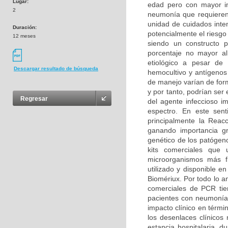
Lugar:
edad pero con mayor im
2
neumonía que requieren 
unidad de cuidados inte
Duración:
potencialmente el riesgo
12 meses
siendo un constructo 
porcentaje no mayor al
etiológico a pesar de 
Descargar resultado de búsqueda
hemocultivo y antígenos
de manejo varían de form
y por tanto, podrían ser
Regresar
del agente infeccioso i
espectro. En este sent
principalmente la Reac
ganando importancia gr
genético de los patógeno
kits comerciales que 
microorganismos más f
utilizado y disponible 
Biomériux. Por todo lo an
comerciales de PCR tie
pacientes con neumonía 
impacto clínico en térmi
los desenlaces clínico
estancia hospitalaria, d