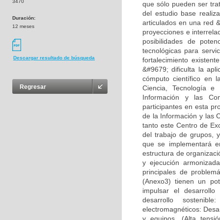
3470
que sólo pueden ser tr
del estudio base realiz
Duración:
articulados en una red &
12 meses
proyecciones e interrela
posibilidades de pote
tecnológicas para servi
Descargar resultado de búsqueda
fortalecimiento existen
&#9679; dificulta la apl
cómputo científico en 
Regresar
Ciencia, Tecnología e 
Información y las Co
participantes en esta p
de la Información y las
tanto este Centro de Ex
del trabajo de grupos, 
que se implementará en
estructura de organizac
y ejecución armonizad
principales de problem
(Anexo3) tienen un pot
impulsar el desarrollo
desarrollo sostenib
electromagnéticos: Desar
y equipos. (Alta tensi