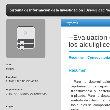
Proyectos
--Evaluación 
los alquilglic
Resumen
|
Convocatoria
Sede:
Bogotá
Resumen
Facultad:
--Para la determinació
2- FACULTAD DE CIENCIAS
agotamiento de cepas 
Dependencia:
transmitancia y poste
2- DEPARTAMENTO DE FARMACIA
triplicado. Para la dete
método de difusión en p
los cuales se comparará 
Lugar:
estos.