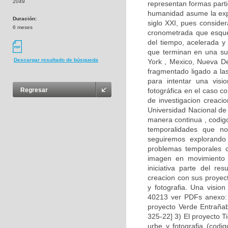
2049
representan formas parti
humanidad asume la expe
Duración:
siglo XXI, pues consider
6 meses
cronometrada que esquem
del tiempo, acelerada y 
que terminan en una su
Descargar resultado de búsqueda
York , Mexico, Nueva Deh
fragmentado ligado a las
para intentar una visi
fotográfica en el caso c
Regresar
de investigacion creaci
Universidad Nacional de
manera continua , codig
temporalidades que nos
seguiremos explorando 
problemas temporales c
imagen en movimiento 
iniciativa parte del re
creacion con sus proyec
y fotografia. Una visio
40213 ver PDFs anexo: F
proyecto Verde Entraña
325-22] 3) El proyecto T
urbe y fotografia (cod