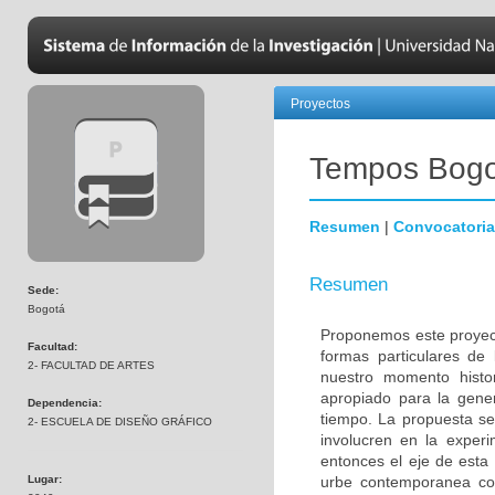
Proyectos
Tempos Bogo
Resumen
|
Convocatoria
Resumen
Sede:
Bogotá
Proponemos este proyecto
Facultad:
formas particulares de
2- FACULTAD DE ARTES
nuestro momento histo
apropiado para la gene
Dependencia:
tiempo. La propuesta se
2- ESCUELA DE DISEÑO GRÁFICO
involucren en la experim
entonces el eje de esta
Lugar:
urbe contemporanea co