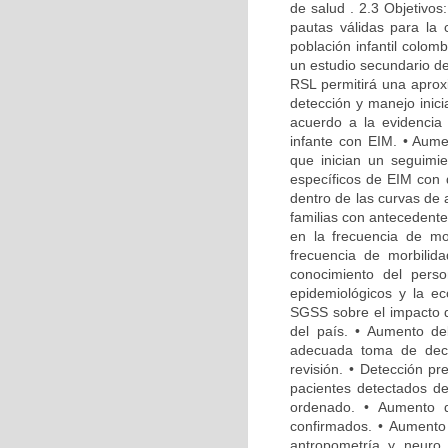
de salud . 2.3 Objetivo
pautas válidas para la 
población infantil colo
un estudio secundario del
RSL permitirá una aprox
detección y manejo ini
acuerdo a la evidencia
infante con EIM. • Aum
que inician un seguimi
específicos de EIM con 
dentro de las curvas de 
familias con antecedente
en la frecuencia de m
frecuencia de morbili
conocimiento del pers
epidemiológicos y la e
SGSS sobre el impacto q
del país. • Aumento de
adecuada toma de deci
revisión. • Detección p
pacientes detectados d
ordenado. • Aumento d
confirmados. • Aumento
antropometría y neuro 