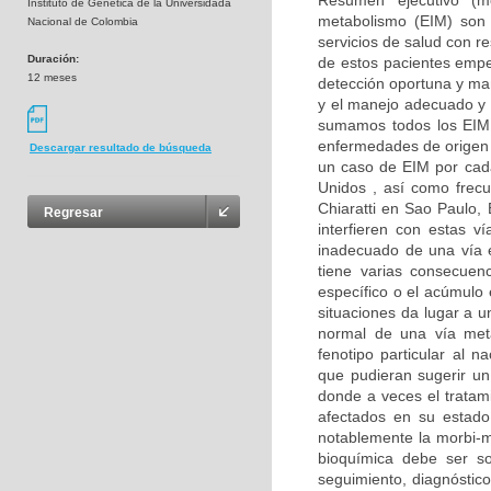
Resumen ejecutivo (me
Instituto de Genética de la Universidada
metabolismo (EIM) son 
Nacional de Colombia
servicios de salud con r
Duración:
de estos pacientes empe
12 meses
detección oportuna y man
y el manejo adecuado y 
sumamos todos los EIM,
enfermedades de origen 
Descargar resultado de búsqueda
un caso de EIM por cad
Unidos , así como frec
Chiaratti en Sao Paulo,
Regresar
interfieren con estas v
inadecuado de una vía e
tiene varias consecuenc
específico o el acúmulo
situaciones da lugar a un
normal de una vía meta
fenotipo particular al 
que pudieran sugerir un
donde a veces el tratam
afectados en su estado
notablemente la morbi-m
bioquímica debe ser s
seguimiento, diagnóstico