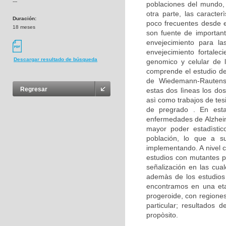
---
poblaciones del mundo,
otra parte, las caracte
Duración:
poco frecuentes desde e
18 meses
son fuente de important
envejecimiento para la
envejecimiento fortalec
Descargar resultado de búsqueda
genomico y celular de 
comprende el estudio d
de Wiedemann-Rautenst
Regresar
estas dos lìneas los dos
asì como trabajos de tes
de pregrado . En est
enfermedades de Alzheim
mayor poder estadìstico
población, lo que a su
implementando. A nivel c
estudios con mutantes p
señalización en las cua
ademàs de los estudios 
encontramos en una eta
progeroide, con regione
particular; resultados
propòsito.