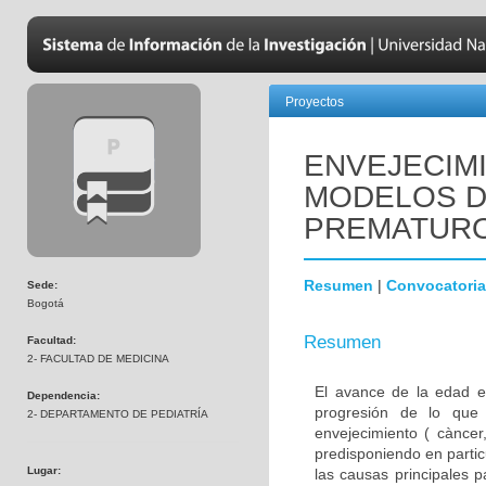
Proyectos
ENVEJECIM
MODELOS D
PREMATUR
Resumen
|
Convocatoria
Sede:
Bogotá
Resumen
Facultad:
2- FACULTAD DE MEDICINA
El avance de la edad e
Dependencia:
progresión de lo que
2- DEPARTAMENTO DE PEDIATRÍA
envejecimiento ( càncer,
predisponiendo en parti
Lugar:
las causas principales 