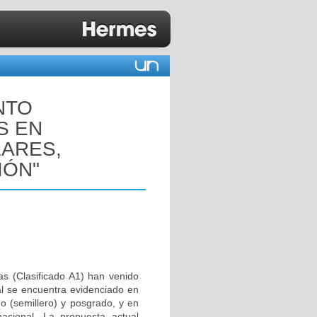
NTO
S EN
ARES,
IÓN"
as (Clasificado A1) han venido
al se encuentra evidenciado en
do (semillero) y posgrado, y en
nacional. La propuesta actual