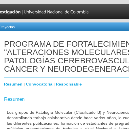
Proyectos
PROGRAMA DE FORTALECIMIE
"ALTERACIONES MOLECULARE
PATOLOGÍAS CEREBROVASCUL
CÁNCER Y NEURODEGENERAC
Resumen
|
Convocatoria
|
Responsable
Resumen
Los grupos de Patología Molecular (Clasificado B) y Neurocienci
desarrollando trabajo colaborativo desde hace varios años, lo cu
las diferentes publicaciones, formación de estudiantes de pregra
múltiples presentaciones de trabajos a nivel Nacional e Inter