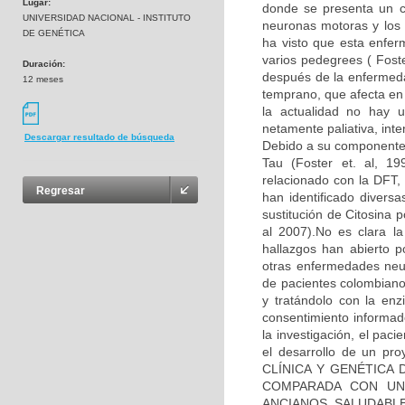
Lugar:
donde se presenta un co
UNIVERSIDAD NACIONAL - INSTITUTO
neuronas motoras y los 
DE GENÉTICA
ha visto que esta enfe
varios pedegrees ( Fos
Duración:
después de la enfermeda
12 meses
temprano, que afecta en
la actualidad no hay u
netamente paliativa, int
Descargar resultado de búsqueda
Debido a su componente 
Tau (Foster et. al, 1
relacionado con la DFT, 
Regresar
han identificado diver
sustitución de Citosina 
al 2007).No es clara l
hallazgos han abierto p
otras enfermedades neu
de pacientes colombiano
y tratándolo con la enz
consentimiento informad
la investigación, el pac
el desarrollo de un pr
CLÍNICA Y GENÉTICA
COMPARADA CON UN
ANCIANOS SALUDABLES”,