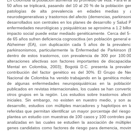
En Colombia la población aumenta su promedio de vida. Para el 
50 años se triplicará, pasando del 10 al 20 % de la población gene
patologías de alta prevalencia en edades medias y a
neurodegenerativas y trastornos del afecto (demencias, parkinson
desarrollados son centrales en los planes de desarrollo y Salud Pú
enfermedades neurológicas y psiquiátricas se aproxima a 1.2 bill
impacto social puede estar mediado genéticamente. Cerca del 
de 65 años sufren deficiencia cognoscitiva (en población general
Alzheimer (EA), con duplicación cada 5 años de la prevalen
parkinsonismos, particularmente la Enfermedad de Parkinson (
dentro de estos trastornos, con prevalencia de 300 por 100.00
alteraciones afectivas son factores importantes de discapacid
Mental en Colombia, 2003); Bogotá D.C. presenta la prevale
contribución del factor genético es del 30%. El Grupo de Neu
Nacional de Colombia ha venido trabajando en la genética molec
de algunas enfermedades neuropsiquiátricas en la població
publicados en revistas internacionales, los cuales se han convert
otros grupos en la región. Los estudios sobre trastornos afec
iniciales. Sin embargo, no existen en nuestro medio, y son 
desarrollo, estudios con múltiples marcadores y haplotípos en 
referidas que permitan identificar un mayor porcentaje del riesg
plantea un estudio con muestras de 100 casos y 100 controles pa
analizadas en las cuales se estudien la asociación de múltipl
genes candidatos como factores de riesgo para demencia, movim