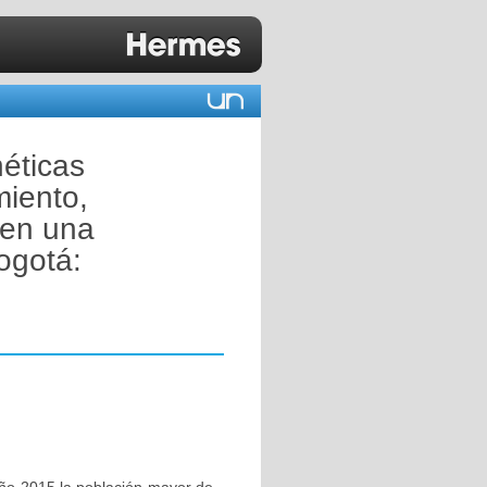
néticas
iento,
 en una
ogotá: