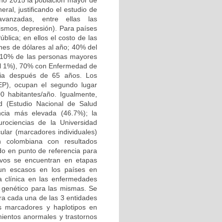
año 2015 la población mayor de
ral, justificando el estudio de
vanzadas, entre ellas las
ismos, depresión). Para países
blica; en ellos el costo de las
ones de dólares al año; 40% del
5-10% de las personas mayores
 el 1%), 70% con Enfermedad de
cia después de 65 años. Los
EP), ocupan el segundo lugar
0 habitantes/año. Igualmente,
ad (Estudio Nacional de Salud
ncia más elevada (46.7%); la
rociencias de la Universidad
ular (marcadores individuales)
n colombiana con resultados
ido en punto de referencia para
tivos se encuentran en etapas
aun escasos en los países en
la clínica en las enfermedades
o genético para las mismas. Se
ra cada una de las 3 entidades
es marcadores y haplotipos en
ientos anormales y trastornos