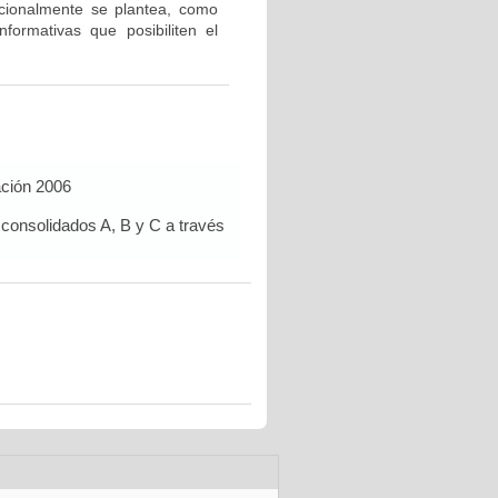
icionalmente se plantea, como
nformativas que posibiliten el
ación 2006
 consolidados A, B y C a través