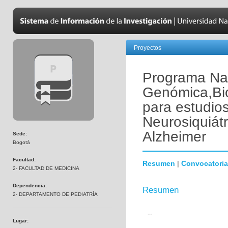
Proyectos
Programa Nac
Genómica,Bio
para estudio
Neurosiquiát
Alzheimer
Sede:
Bogotá
Facultad:
Resumen
|
Convocatoria
2- FACULTAD DE MEDICINA
Dependencia:
Resumen
2- DEPARTAMENTO DE PEDIATRÍA
--
Lugar: