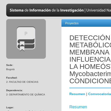
Proyectos
DETECCIÓN
METABÓLICO
MEMBRANA 
INFLUENCIA
LA HOMEÓST
Sede:
Bogotá
Mycobacter
Facultad:
CONDICION
2- FACULTAD DE CIENCIAS
Dependencia:
Resumen
|
Convocatoria
2- DEPARTAMENTO DE QUÍMICA
Resumen
Lugar: