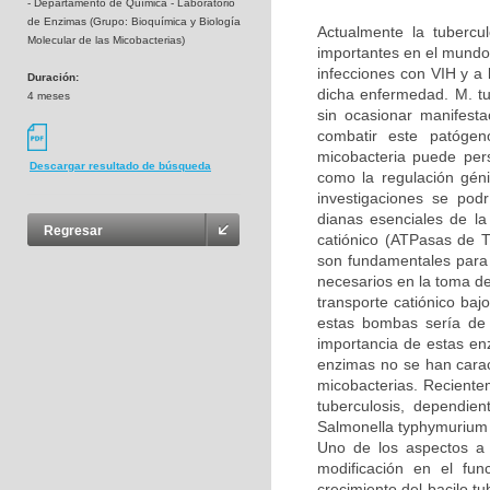
- Departamento de Química - Laboratorio
de Enzimas (Grupo: Bioquímica y Biología
Actualmente la tubercu
Molecular de las Micobacterias)
importantes en el mundo 
infecciones con VIH y a 
Duración:
dicha enfermedad. M. tu
4 meses
sin ocasionar manifesta
combatir este patóge
micobacteria puede persi
Descargar resultado de búsqueda
como la regulación géni
investigaciones se podr
dianas esenciales de la
Regresar
catiónico (ATPasas de 
son fundamentales para 
necesarios en la toma d
transporte catiónico baj
estas bombas sería de 
importancia de estas en
enzimas no se han carac
micobacterias. Reciente
tuberculosis, dependie
Salmonella typhymurium 
Uno de los aspectos a 
modificación en el fu
crecimiento del bacilo t