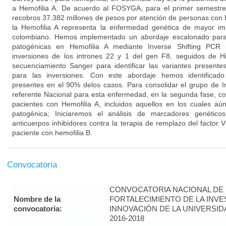
a Hemofilia A. De acuerdo al FOSYGA, para el primer semestr
recobros 37.382 millones de pesos por atención de personas con 
la Hemofilia A representa la enfermedad genética de mayor im
colombiano. Hemos implementado un abordaje escalonado para l
patogénicas en Hemofilia A mediante Inverse Shifting PCR p
inversiones de los intrones 22 y 1 del gen F8, seguidos de H
secuenciamiento Sanger para identificar las variantes presente
para las inversiones. Con este abordaje hemos identificado
presentes en el 90% delos casos. Para consolidar el grupo de I
referente Nacional para esta enfermedad, en la segunda fase, co
pacientes con Hemofilia A, incluidos aquellos en los cuales aún
patogénica; Iniciaremos el análisis de marcadores genético
anticuerpos inhibidores contra la terapia de remplazo del factor VI
paciente con hemofilia B.
Convocatoria
CONVOCATORIA NACIONAL DE
Nombre de la
FORTALECIMIENTO DE LA INVE
convocatoria:
INNOVACIÓN DE LA UNIVERSI
2016-2018