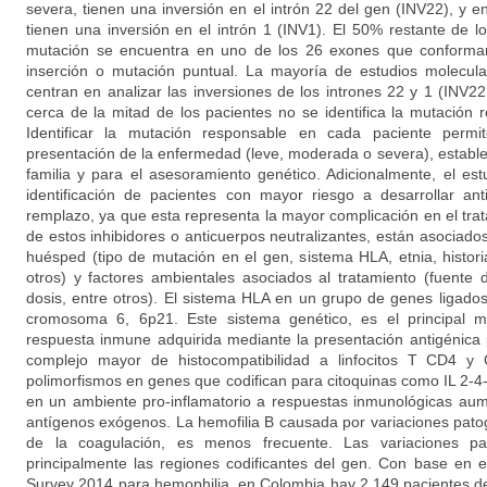
severa, tienen una inversión en el intrón 22 del gen (INV22), y e
tienen una inversión en el intrón 1 (INV1). El 50% restante de l
mutación se encuentra en uno de los 26 exones que conforman
inserción o mutación puntual. La mayoría de estudios molecul
centran en analizar las inversiones de los intrones 22 y 1 (INV2
cerca de la mitad de los pacientes no se identifica la mutación
Identificar la mutación responsable en cada paciente permi
presentación de la enfermedad (leve, moderada o severa), estable
familia y para el asesoramiento genético. Adicionalmente, el est
identificación de pacientes con mayor riesgo a desarrollar ant
remplazo, ya que esta representa la mayor complicación en el trat
de estos inhibidores o anticuerpos neutralizantes, están asociados
huésped (tipo de mutación en el gen, sistema HLA, etnia, historia
otros) y factores ambientales asociados al tratamiento (fuente d
dosis, entre otros). El sistema HLA en un grupo de genes ligados
cromosoma 6, 6p21. Este sistema genético, es el principal 
respuesta inmune adquirida mediante la presentación antigénica 
complejo mayor de histocompatibilidad a linfocitos T CD4 y 
polimorfismos en genes que codifican para citoquinas como IL 2-
en un ambiente pro-inflamatorio a respuestas inmunológicas aum
antígenos exógenos. La hemofilia B causada por variaciones patog
de la coagulación, es menos frecuente. Las variaciones p
principalmente las regiones codificantes del gen. Con base en 
Survey 2014 para hemophilia, en Colombia hay 2,149 pacientes d