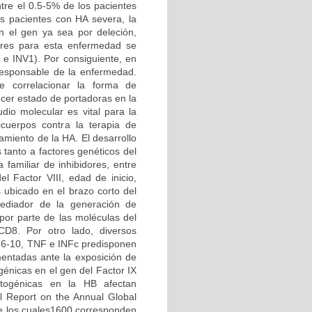
ntre el 0.5-5% de los pacientes
os pacientes con HA severa, la
 el gen ya sea por deleción,
ares para esta enfermedad se
2 e INV1). Por consiguiente, en
 responsable de la enfermedad.
te correlacionar la forma de
cer estado de portadoras en la
udio molecular es vital para la
icuerpos contra la terapia de
amiento de la HA. El desarrollo
 tanto a factores genéticos del
 familiar de inhibidores, entre
el Factor VIII, edad de inicio,
 ubicado en el brazo corto del
mediador de la generación de
por parte de las moléculas del
CD8. Por otro lado, diversos
4-6-10, TNF e INFc predisponen
entadas ante la exposición de
énicas en el gen del Factor IX
atogénicas en la HB afectan
el Report on the Annual Global
e los cuales1600 corresponden