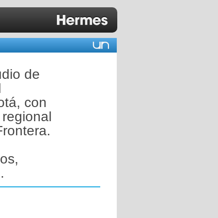
udio de
d
otá, con
 regional
Frontera.
cos,
.