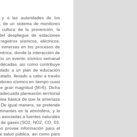
 y a las autoridades de los
), de un sistema de monitoreo
 cultura de la prevención, la
r del despliegue de estaciones
registros sísmicos, eléctricos,
 inmersas en los procesos de
érica, donde la interacción de
nos un evento sísmico semanal
 décadas, así como contribuye
oplado a un plan de educación
stado, llevado a cabo a través
itoreo sísmico en tiempo cuasi
 de gran magnitud (M>5). Dicha
adecuada planeación territorial
emisa básica de que la amenaza
. De igual manera, se pretende
inantes en la atmósfera, y la
s asociadas a fuentes naturales
s de gases (SO2, NO2, CO, 03,
s provee información para el
de salud pública, así como para