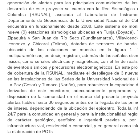
generación de alertas para las principales comunidades de las
desarrollo de este proyecto se cuenta con la Red Sismológica 
Colombia (RSUNAL), asociada al Laboratorio de Instrumen
Departamento de Geociencias de la Universidad Nacional de Co
encuentra en funcionamiento desde 2008. Este sistema de moni
nueve (9) estaciones sismológicas ubicadas en Tunja (Boyacá)
Zipaquirá y San Juan de Río Seco (Cundinamarca), Villavicenc
Icononzo y Chicoral (Tolima), dotadas de sensores de banda
ubicación de las estaciones se muestra en la figura 1. 
multiparamétricas, es decir, registran, además de las señales sís
físicos, como señales eléctricas y magnéticas, con el fin de realiz
de eventos sísmicos y precursores electromagnéticos. En este pro
de cobertura de la RSUNAL, mediante el despliegue de 3 nuevas
en las instalaciones de las Sedes de la Universidad Nacional de
La Paz (Cesar) y Tumaco (Nariño), para robustecer la capacidad d
derivados de este monitoreo, adecuadamente preparados y
disposición de la comunidad en el marco del presente proyecto,
alertas fiables hasta 30 segundos antes de la llegada de las pri
de interés, dependiendo de la ubicación del epicentro. Toda la in
24/7 para la comunidad en general y para la institucionalidad reg
de carácter geológico, geofísico e ingenieril previos a, por
infraestructura vial, residencial o comercial, y en general como 
la elaboración de POTs.