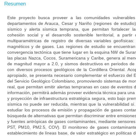
Resumen
Este proyecto busca proveer a las comunidades vulnerables
departamentos de Arauca, Cesar y Nariño (regiones de estudio
sísmico y alerta sísmica temprana, que permitan fortalecer la
cohesión social y el desarrollo sostenible territorial, a parti
multiparamétricas de registro de diversas variables geofísicas: 
magnéticos y de gases. Las regiones de estudio se encuentran
convergencia tectónica que tiene lugar en la esquina NW de Suram
las placas Nazca, Cocos, Suramericana y Caribe, genera al me
de magnitud mayor a 2.0, y sismos destructivos en periodos de
con diversos procesos geológicos de la Cordillera Oriental. Ac
apropiado, se presenta necesario complementar el esfuerzo del E
del Servicio Geológico Colombiano, promoviendo sistemas de mon
real, que permitan emitir alertas tempranas en caso de eventos
información, permitirá además proveer evidencia técnica para una 
y proyección de infraestructura estratégica segura, esto bajo pr
sísmica no puede ser reducida, mientras que la vulnerabilidad sí
estudiar los procesos de emisión y propagación de gases contam
búsqueda de alternativas que permitan discriminar entre emisione
y fuentes antrópicas de gases contaminantes, mediante sensore
PST, PM10, PM2.5, COV). El monitoreo de gases contaminante
establecimiento de líneas base, de valor estratégico en políticas 