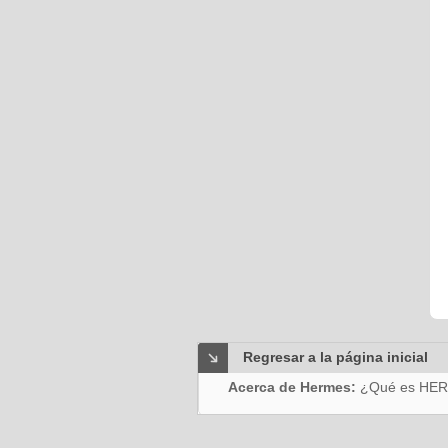
Regresar a la página inicial
Acerca de Hermes:
¿Qué es HE