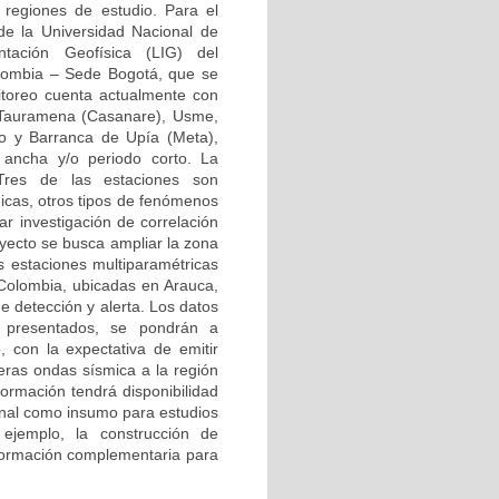
 regiones de estudio. Para el
de la Universidad Nacional de
tación Geofísica (LIG) del
lombia – Sede Bogotá, que se
toreo cuenta actualmente con
, Tauramena (Casanare), Usme,
io y Barranca de Upía (Meta),
 ancha y/o periodo corto. La
Tres de las estaciones son
micas, otros tipos de fenómenos
ar investigación de correlación
yecto se busca ampliar la zona
 estaciones multiparamétricas
 Colombia, ubicadas en Arauca,
e detección y alerta. Los datos
 presentados, se pondrán a
 con la expectativa de emitir
meras ondas sísmica a la región
formación tendrá disponibilidad
ional como insumo para estudios
 ejemplo, la construcción de
información complementaria para