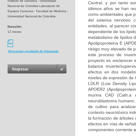
Instituto de Genética - Universidad
Central, y por tanto so
Nacional de Colombia Laboratorio de
últimos años se han rea
Equipos Comunes - Facultad de Medicina -
como ambientales que pue
Universidad Nacional de Colombia
del sistema nervioso 
entidades, al parecer c
Duración:
dependiente de los lípid
12 meses
metabolismo de lípidos d
Apolipoproteina E (APOE
riesgo muy elevado de pa
Descargar resultado de búsqueda
este proceso de muerte
proyecto es esclarecer 
balance muerte/supervi
Regresar
efectos en dos modelos
niveles de expresión de 
LDLR (Low Density Lipo
APOER2 (Apolipoprotein 
murina CAD (Cath.a d
neuroblastoma humano. 
de cultivo para analiz
contexto neurotóxico ind
la formación de árboles 
efectos en vías de señal
componentes corriente a