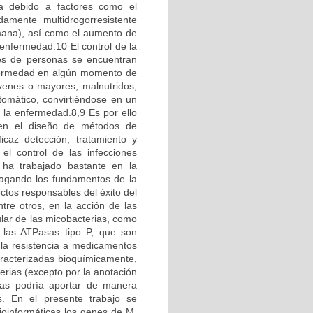
a debido a factores como el
amente multidrogorresistente
umana), así como el aumento de
 enfermedad.10 El control de la
es de personas se encuentran
enfermedad en algún momento de
óvenes o mayores, malnutridos,
tomático, convirtiéndose en un
e la enfermedad.8,9 Es por ello
 en el diseño de métodos de
icaz detección, tratamiento y
el control de las infecciones
 ha trabajado bastante en la
ndagando los fundamentos de la
ectos responsables del éxito del
tre otros, en la acción de las
lar de las micobacterias, como
n las ATPasas tipo P, que son
 la resistencia a medicamentos
racterizadas bioquímicamente,
erias (excepto por la anotación
imas podría aportar de manera
os. En el presente trabajo se
bioinformáticas los genes de M.