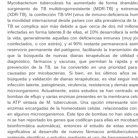
Mycobacterium tuberculosis ha aumentado de forma dramátic
surgimiento de TB multidrogorresistente (MDR-TB) y extremad
(XDR-TB), la coinfección TB-VIH (virus de inmuno-deficiencia h
la movilidad internacional desde países con alta prevalencia de la
TB se complica aún más debido a que cerca de dos mil millon
infectadas en forma latente,8 de ellas, el 10% desarrollará la 
la vida, generalmente aquellas con deficiencias inmunes (muy j
coinfectados, o con estrés), y el 90% restante permanecerá asin
reservorio permanente del patógeno, facilitando la transmisión d
que la búsqueda de nuevas dianas terapéuticas de utilidad
diagnóstico, fármacos y vacunas, que permitan la rápida y ef
prevención de la TB, se ha convertido en una prioridad para 
causadas por micobacterias. Si bien, en los últimos años se
búsqueda y validación de dianas terapéuticas, es vital seguir i
infección latente, patogénesis, virulencia, resistencia y demás asp
microorganismo. Actualmente, estos estudios se han centrado en
bombas de eflujo y varias enzimas presentes en la membrana celu
la ATP sintasa de M. tuberculosis. Una opción interesante so
enzimas encargadas de la homeostasis celular, relacionadas con
en algunos microorganismos. Este tipo de bombas no han sido ca
ni se han reportado los genes que codifican para ellas en micobact
bioinformática automática); entonces el estudio de estas enz
significativa al desarrollo de nuevos fármacos antituberculos
pretende identificar y estudiar mediante el uso de herramientas 