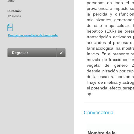
2050
personas en todo el m
prevalencia e impacto so
Duración:
la perdida y disfunció
12 meses
mielinizantes, generando
de este linaje celular.
hepático (LXR) se prese
Descargar resultado de búsqueda
transcripción activados
asociados al proceso de
farmacológica, ha mostra
Regresar
In vivo. En el presente p
mezcla de fracciones e
vegetal del género Z
desmielinización por cup
de la escalera horizont
linaje de mielina y astr
el potencial efecto tera
sp.
Convocatoria
Nombre de la