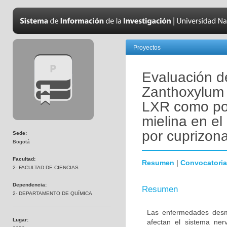
Proyectos
Evaluación d
Zanthoxylum 
LXR como pot
mielina en el
por cuprizon
Sede:
Bogotá
Facultad:
Resumen
|
Convocatoria
2- FACULTAD DE CIENCIAS
Dependencia:
Resumen
2- DEPARTAMENTO DE QUÍMICA
Las enfermedades desmi
Lugar:
afectan el sistema ner