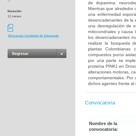
---
de dopamina, neurodeg
Mientras que alrededor 
Duración:
una enfermedad esporád
12 meses
desencadenantes de la 
una desregulación de es
mitocondriales y causa
Descargar resultado de búsqueda
los desencadenantes má
realizar la búsqueda d
plantas Colombianas co
Regresar
compuestos puros aislado
por una parte se imple
proteína PINK1 en Droso
alteraciones motoras, c
comportamentales. Por ot
dichos agentes frente al
Convocatoria
Nombre de la
convocatoria: