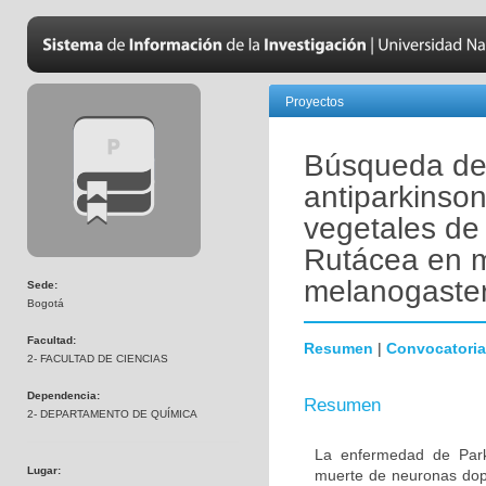
Proyectos
Búsqueda de 
antiparkinson
vegetales de 
Rutácea en m
melanogaster 
Sede:
Bogotá
Facultad:
Resumen
|
Convocatoria
2- FACULTAD DE CIENCIAS
Dependencia:
Resumen
2- DEPARTAMENTO DE QUÍMICA
La enfermedad de Park
Lugar:
muerte de neuronas dopa