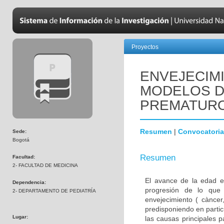
Proyectos
ENVEJECIM
MODELOS D
PREMATUR
Resumen
|
Convocatoria
Sede:
Bogotá
Resumen
Facultad:
2- FACULTAD DE MEDICINA
El avance de la edad e
Dependencia:
progresión de lo que
2- DEPARTAMENTO DE PEDIATRÍA
envejecimiento ( càncer,
predisponiendo en parti
Lugar:
las causas principales 