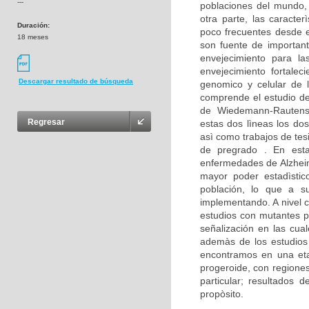
---
poblaciones del mundo,
otra parte, las caracte
Duración:
poco frecuentes desde e
18 meses
son fuente de important
envejecimiento para la
envejecimiento fortalec
Descargar resultado de búsqueda
genomico y celular de 
comprende el estudio d
de Wiedemann-Rautenst
Regresar
estas dos lìneas los dos
asì como trabajos de tes
de pregrado . En est
enfermedades de Alzheim
mayor poder estadìstico
población, lo que a su
implementando. A nivel c
estudios con mutantes p
señalización en las cua
ademàs de los estudios 
encontramos en una eta
progeroide, con regione
particular; resultados
propòsito.