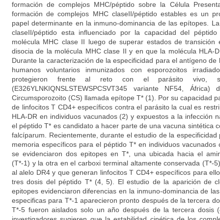
formación de complejos MHC/péptido sobre la Célula Present
formación de complejos MHC claseII/péptido estables es un p
papel determinante en la inmuno-dominancia de las epítopes. La
claseII/péptido esta influenciado por la capacidad del pépti
molécula MHC clase II luego de superar estados de transición 
disocia de la molécula MHC clase II y en que la molécula HLA-D
Durante la caracterización de la especificidad para el antígeno de
humanos voluntarios inmunizados con esporozoitos irradia
protegieron frente al reto con el parásito vivo, s
(E326YLNKIQNSLSTEWSPCSVT345 variante NF54, África) de
Circumsporozoito (CS) llamada epítope T* (1). Por su capacidad p
de linfocitos T CD4+ específicos contra el parásito la cual es restr
HLA-DR en individuos vacunados (2) y expuestos a la infección n
el péptido T* es candidato a hacer parte de una vacuna sintética c
falcíparum. Recientemente, durante el estudio de la especificidad p
memoria específicos para el péptido T* en individuos vacunados c
se evidenciaron dos epitopes en T*, una ubicada hacia el amin
(T*-1) y la otra en el carboxi terminal altamente conservada (T*-5
al alelo DR4 y que generan linfocitos T CD4+ específicos para el
tres dosis del péptido T* (4, 5). El estudio de la aparición de 
epitopes evidenciaron diferencias en la inmuno-dominancia de las
especificas para T*-1 aparecieron pronto después de la tercera dos
T*-5 fueron aislados solo un año después de la tercera dosis (
investigadores sugieren que la estabilidad cinética de los compl