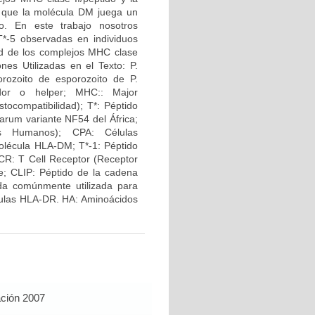
y que la molécula DM juega un
o. En este trabajo nosotros
*-5 observadas en individuos
dad de los complejos MHC clase
nes Utilizadas en el Texto: P.
orozoito de esporozoito de P.
dor o helper; MHC:: Major
tocompatibilidad); T*: Péptido
um variante NF54 del África;
os Humanos); CPA: Células
olécula HLA-DM; T*-1: Péptido
: T Cell Receptor (Receptor
de; CLIP: Péptido de la cadena
ida comúnmente utilizada para
éculas HLA-DR. HA: Aminoácidos
ación 2007