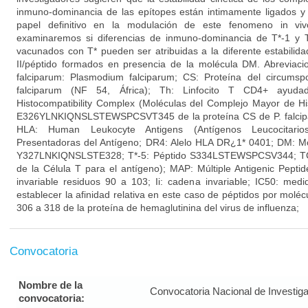
inmuno-dominancia de las epítopes están intimamente ligados 
papel definitivo en la modulación de este fenomeno in viv
examinaremos si diferencias de inmuno-dominancia de T*-1 y T
vacunados con T* pueden ser atribuidas a la diferente estabili
II/péptido formados en presencia de la molécula DM. Abreviacio
falciparum: Plasmodium falciparum; CS: Proteína del circumsp
falciparum (NF 54, África); Th: Linfocito T CD4+ ayuda
Histocompatibility Complex (Moléculas del Complejo Mayor de His
E326YLNKIQNSLSTEWSPCSVT345 de la proteína CS de P. falcipar
HLA: Human Leukocyte Antigens (Antígenos Leucocitari
Presentadoras del Antígeno; DR4: Alelo HLA DR¿1* 0401; DM: M
Y327LNKIQNSLSTE328; T*-5: Péptido S334LSTEWSPCSV344; TCR
de la Célula T para el antígeno); MAP: Múltiple Antigenic Pepti
invariable residuos 90 a 103; Ii: cadena invariable; IC50: med
establecer la afinidad relativa en este caso de péptidos por mol
306 a 318 de la proteína de hemaglutinina del virus de influenza;
Convocatoria
Nombre de la
Convocatoria Nacional de Investig
convocatoria: