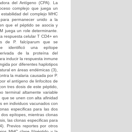
adora del Antígeno (CPA). La
roceso complejo que juega un
 estabilidad del complejo MHC
do para permanecer unido a la
en que el péptido se asocia y
M juega un role determinante.
 la respuesta celular T CD4+ en
dos de P. falcíparum que se
e identificó una epítope
rivada de la proteína del
ara inducir la respuesta inmune
ingida por diferentes haplotipos
atural en áreas endémicas (3),
ontra la malaria causada por P.
or el antígeno de linfocitos de
on tres dosis de este péptido,
o terminal altamente variable
) que se unen con alta afinidad
los en individuos vacunados con
clonas especificas para las dos
 dos epítopes, mientras clonas
is, las clonas especificas para
4). Previos reportes por otros
ejos MHC clase II/péptido y la