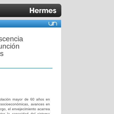
scencia
función
is
oblación mayor de 60 años en
 socioeconómicas, avances en
argo, el envejecimiento acarrea
ectar la capacidad del sistema