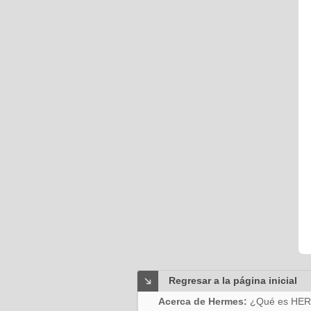
Regresar a la página inicial
Acerca de Hermes:
¿Qué es HE