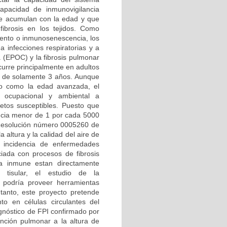
apacidad de inmunovigilancia
se acumulan con la edad y que
fibrosis en los tejidos. Como
iento o inmunosenescencia, los
 infecciones respiratorias y a
(EPOC) y la fibrosis pulmonar
curre principalmente en adultos
o de solamente 3 años. Aunque
go como la edad avanzada, el
n ocupacional y ambiental a
tos susceptibles. Puesto que
encia menor de 1 por cada 5000
Resolución número 0005260 de
 altura y la calidad del aire de
 incidencia de enfermedades
iada con procesos de fibrosis
a inmune estan directamente
 tisular, el estudio de la
 podría proveer herramientas
 tanto, este proyecto pretende
to en células circulantes del
gnóstico de FPI confirmado por
función pulmonar a la altura de