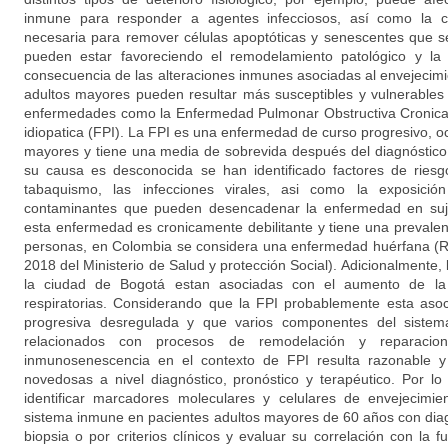
inmune para responder a agentes infecciosos, así como la c
necesaria para remover células apoptóticas y senescentes que 
pueden estar favoreciendo el remodelamiento patológico y la 
consecuencia de las alteraciones inmunes asociadas al envejecim
adultos mayores pueden resultar más susceptibles y vulnerables a
enfermedades como la Enfermedad Pulmonar Obstructiva Cronica 
idiopatica (FPI). La FPI es una enfermedad de curso progresivo, o
mayores y tiene una media de sobrevida después del diagnóstic
su causa es desconocida se han identificado factores de ries
tabaquismo, las infecciones virales, asi como la exposició
contaminantes que pueden desencadenar la enfermedad en suje
esta enfermedad es cronicamente debilitante y tiene una preval
personas, en Colombia se considera una enfermedad huérfana (
2018 del Ministerio de Salud y protección Social). Adicionalmente, la
la ciudad de Bogotá estan asociadas con el aumento de la
respiratorias. Considerando que la FPI probablemente esta asoc
progresiva desregulada y que varios componentes del sistem
relacionados con procesos de remodelación y reparacion
inmunosenescencia en el contexto de FPI resulta razonable y
novedosas a nivel diagnóstico, pronóstico y terapéutico. Por lo
identificar marcadores moleculares y celulares de envejecimien
sistema inmune en pacientes adultos mayores de 60 años con dia
biopsia o por criterios clínicos y evaluar su correlación con la 