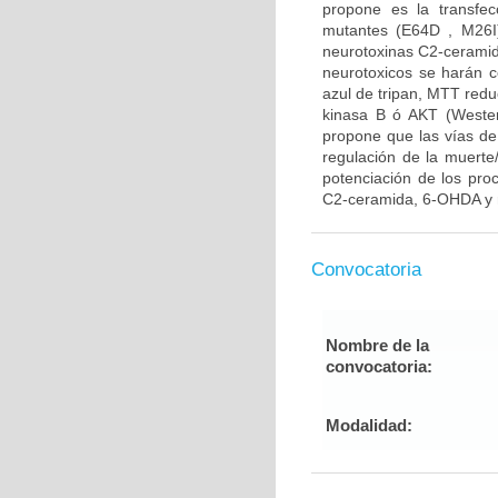
propone es la transfe
mutantes (E64D , M26I)
neurotoxinas C2-ceramid
neurotoxicos se harán co
azul de tripan, MTT reduc
kinasa B ó AKT (Western
propone que las vías de
regulación de la muerte/
potenciación de los pro
C2-ceramida, 6-OHDA y r
Convocatoria
Nombre de la
convocatoria:
Modalidad: