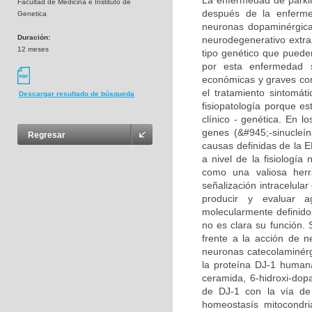
La enfermedad de parki
Facultad de Medicina e Instituto de
después de la enferme
Genetica
neuronas dopaminérgica
Duración:
neurodegenerativo extra
12 meses
tipo genético que puede
por esta enfermedad 
económicas y graves cons
el tratamiento sintomát
Descargar resultado de búsqueda
fisiopatología porque 
clínico - genética. En l
genes (&#945;-sinucleí
Regresar
causas definidas de la E
a nivel de la fisiologí
como una valiosa herr
señalización intracelula
producir y evaluar a
molecularmente definido
no es clara su función.
frente a la acción de 
neuronas catecolaminérgi
la proteína DJ-1 humana
ceramida, 6-hidroxi-dop
de DJ-1 con la vía de
homeostasís mitocondri