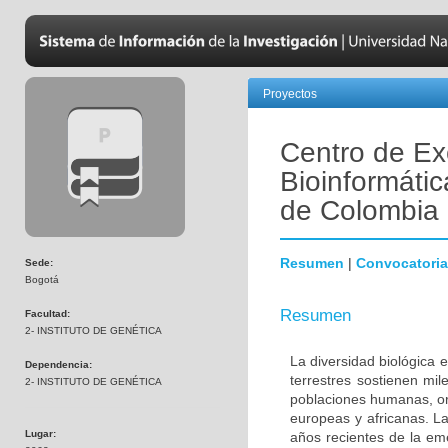
Proyectos
Centro de Ex
Bioinformátic
de Colombia
Resumen
|
Convocatoria
Sede:
Bogotá
Resumen
Facultad:
2- INSTITUTO DE GENÉTICA
La diversidad biológica 
Dependencia:
terrestres sostienen mi
2- INSTITUTO DE GENÉTICA
poblaciones humanas, ori
europeas y africanas. La
Lugar:
años recientes de la em