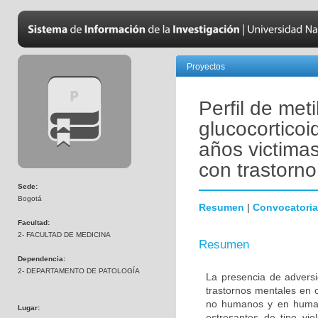
Proyectos
Perfil de met
glucocortico
años victima
con trastorno
Sede:
Bogotá
Resumen
|
Convocatoria
Facultad:
2- FACULTAD DE MEDICINA
Resumen
Dependencia:
2- DEPARTAMENTO DE PATOLOGÍA
La presencia de adversi
trastornos mentales en o
no humanos y en humano
Lugar:
estresantes de tipo vio