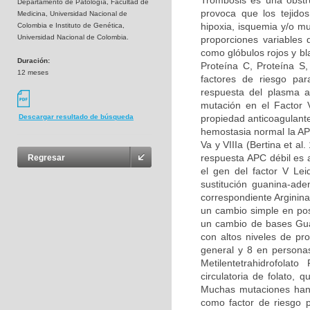
Trombosis es una obstru
Departamento de Patología, Facultad de
provoca que los tejidos
Medicina, Universidad Nacional de
hipoxia, isquemia y/o m
Colombia e Instituto de Genética,
Universidad Nacional de Colombia.
proporciones variables
como glóbulos rojos y bl
Duración:
Proteína C, Proteína S
12 meses
factores de riesgo par
respuesta del plasma a
mutación en el Factor 
propiedad anticoagulante
Descargar resultado de búsqueda
hemostasia normal la APC
Va y VIIIa (Bertina et al
respuesta APC débil es 
Regresar
el gen del factor V Le
sustitución guanina-ad
correspondiente Arginina
un cambio simple en pos
un cambio de bases Guan
con altos niveles de pr
general y 8 en persona
Metilentetrahidrofolat
circulatoria de folato,
Muchas mutaciones han 
como factor de riesgo p