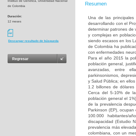
Instituo de Genética, Universidad Nacional
Resumen
de Colombia
Duración:
Una de las principales
12 meses
desarrollando con el Pr
determinar patrones de
y complejas en poblacio
siendo escasos en los L
Descargar resultado de búsqueda
de Colombia ha publicad
con enfermedades neuro
Para el año 2015 la po
Regresar
población general, justi
avanzadas, entre ell
parkinsonismos, depresió
y Salud Pública; en ello
1.2 billones de dólare
Cerca del 5-10% de la
población general el 1%
de la prevalencia desp
Parkinson (EP), ocupan 
100.000 habitantes/añ
discapacidad (Estudio 
prevalencia más elevada 
colombiana, con un mest