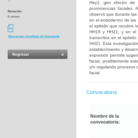
---
Hey1, gen efector de l
prominencias faciales. 
Duración:
observó que durante las
6 meses
en el endodermo de las b
el epitelio que recubre 
HH19 y HH21; y en el e
Descargar resultado de búsqueda
transcritos en el epitel
HH21. Esta investigación
establecimiento y desarr
Regresar
expresión permite suger
facial, posiblemente es
y/o regulando procesos de
facial.
Convocatoria
Nombre de la
convocatoria: