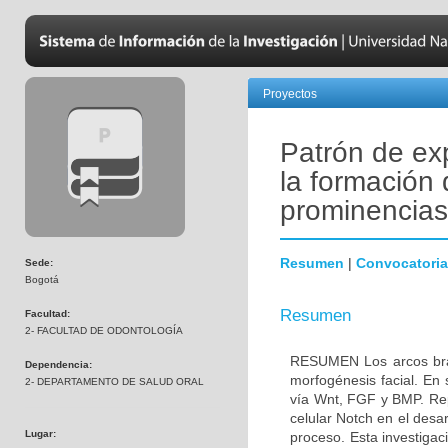
Proyectos
Patrón de ex
la formación 
prominencias
Resumen
|
Convocatoria
Sede:
Bogotá
Resumen
Facultad:
2- FACULTAD DE ODONTOLOGÍA
RESUMEN Los arcos branq
Dependencia:
morfogénesis facial. En 
2- DEPARTAMENTO DE SALUD ORAL
vía Wnt, FGF y BMP. Repo
celular Notch en el desa
Lugar:
proceso. Esta investigac