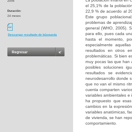
La población infantil en
2056
el 25,1% de la població
22,9 % de acuerdo al 20
Duración:
24 meses
Este grupo poblacional
problemas de aprendizaj
general (WHO, 2005). Si
para ello, pues cada un
Descargar resultado de búsqueda
hasta el momento, por
especialmente aquellas
resultados en otros e
Regresar
problemáticas. Si bien e
muy pocas las que han 
posibles soluciones ig
resultados se evidenc
neurodesarrollo donde s
que no van el mismo ritm
cuenta comparten varios 
variables ambientales e 
ha propuesto que esas
cambios en la expresión 
variables anatómicas, fa
de vivienda, se han rep
comportamiento.