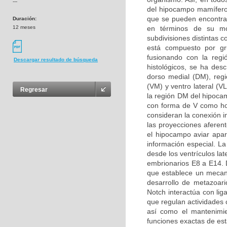
---
del hipocampo mamífero
que se pueden encontrar
Duración:
12 meses
en términos de su mor
subdivisiones distintas 
está compuesto por g
fusionando con la regi
Descargar resultado de búsqueda
histológicos, se ha desc
dorso medial (DM), regió
(VM) y ventro lateral (V
Regresar
la región DM del hipoca
con forma de V como ho
consideran la conexión i
las proyecciones aferen
el hipocampo aviar apa
información especial. L
desde los ventrículos la
embrionarios E8 a E14. D
que establece un mecani
desarrollo de metazoari
Notch interactúa con li
que regulan actividades c
así como el mantenimie
funciones exactas de est