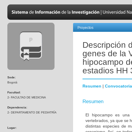
Proyectos
Descripción 
genes de la V
hipocampo de 
estadios HH 
Sede:
Bogotá
Resumen
|
Convocatoria
Facultad:
2- FACULTAD DE MEDICINA
Resumen
Dependencia:
2- DEPARTAMENTO DE PEDIATRÍA
El hipocampo es una es
vertebrados, ya que se h
distintas especies de m
Lugar:
organismo. Así, en todo