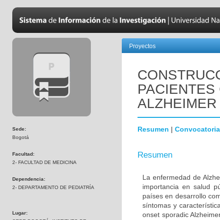
Proyectos
CONSTRUCC
PACIENTES
ALZHEIMER
Resumen
|
Convocatoria
Sede:
Bogotá
Resumen
Facultad:
2- FACULTAD DE MEDICINA
La enfermedad de Alzhei
Dependencia:
importancia en salud p
2- DEPARTAMENTO DE PEDIATRÍA
países en desarrollo co
síntomas y característic
Lugar:
onset sporadic Alzheime