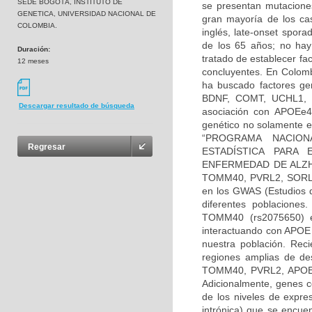
SEDE BOGOTÁ, INSTITUTO DE
se presentan mutacione
GENETICA, UNIVERSIDAD NACIONAL DE
gran mayoría de los ca
COLOMBIA.
inglés, late-onset spor
de los 65 años; no hay
Duración:
tratado de establecer fa
12 meses
concluyentes. En Colomb
ha buscado factores ge
BDNF, COMT, UCHL1, TA
Descargar resultado de búsqueda
asociación con APOEe4 
genético no solamente e
“PROGRAMA NACION
Regresar
ESTADÍSTICA PARA 
ENFERMEDAD DE ALZHEI
TOMM40, PVRL2, SORL1,
en los GWAS (Estudios d
diferentes poblaciones
TOMM40 (rs2075650) e
interactuando con APOE 
nuestra población. Rec
regiones amplias de de
TOMM40, PVRL2, APOE y 
Adicionalmente, genes 
de los niveles de expre
intrónica) que se encue