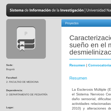
Proyectos
Caracterizaci
sueño en el 
desmielinizac
Resumen
|
Convocatoria
Sede:
Bogotá
Resumen
Facultad:
2- FACULTAD DE MEDICINA
La Esclerosis Múltiple 
Dependencia:
el Sistema Nervioso Cen
2- DEPARTAMENTO DE PEDIATRÍA
daño sensorial, dificult
actividades relacionada
Lugar:
2010) y alteraciones 