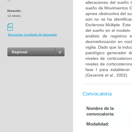
---
alteraciones del sueño 
sueño de Movimientos O
Duración:
apnea obstructiva del s
12 meses
aún no se ha identifica
Esclerosis Múltiple. Este
del sueño en el modelo 
Descargar resultado de búsqueda
análisis de registros 
desmielinización en núc
vigilia. Dado que la ind
Regresar
patológico generador de
niveles de corticostero
niveles de corticosteron
fase I para establecer
(Geverink et al., 2002).
Convocatoria
Nombre de la
convocatoria:
Modalidad: