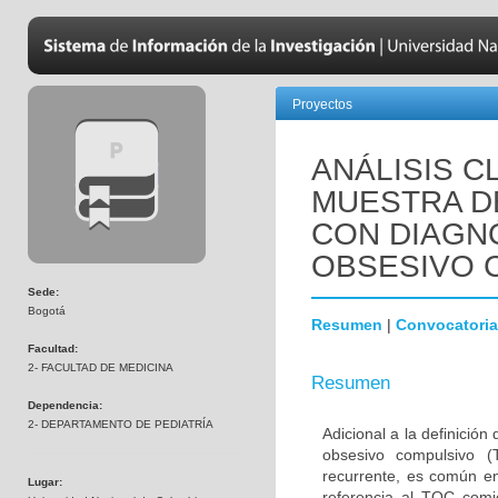
Proyectos
ANÁLISIS C
MUESTRA D
CON DIAGN
OBSESIVO 
Sede:
Bogotá
Resumen
|
Convocatoria
Facultad:
2- FACULTAD DE MEDICINA
Resumen
Dependencia:
2- DEPARTAMENTO DE PEDIATRÍA
Adicional a la definición
obsesivo compulsivo 
recurrente, es común en
Lugar:
referencia al TOC comi