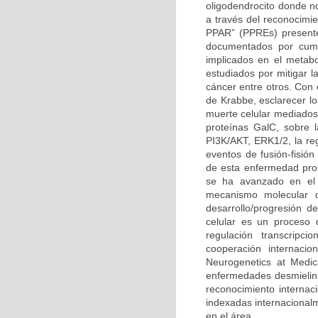
oligodendrocito donde n
a través del reconocimi
PPAR” (PPREs) presente
documentados por cump
implicados en el metabo
estudiados por mitigar l
cáncer entre otros. Con
de Krabbe, esclarecer l
muerte celular mediados 
proteínas GalC, sobre l
PI3K/AKT, ERK1/2, la reg
eventos de fusión-fisión
de esta enfermedad prob
se ha avanzado en el 
mecanismo molecular q
desarrollo/progresión 
celular es un proceso 
regulación transcripc
cooperación internacio
Neurogenetics at Medic
enfermedades desmielini
reconocimiento internaci
indexadas internacional
en el área.