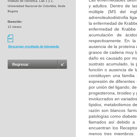
Las enfermedades desmie
Instituto de Genetica, Lab 1 y 2,
y adultos. Dentro de la
Universidad Nacional de Colombia, Sede
múltiple (MS del inglé
Bogota
adrenoleukodistrofia li
Duración:
la enfermedad de Krabbe 
12 meses
enfermedad de Krabbe s
acumulación de ácidos
respectivamente. En la
ausencia de la proteína 
Descargar resultado de búsqueda
grasos de cadena muy la
daño es causado por mu
sustrato acumulado, la 
Regresar
función o ausencia de 
constituyen una familia
expresión de diferentes
por unión del ligando; d
progesterona, tiroideo y
involucrados en variados
lípidos, metabolismos de
razón son blancos farma
patologías como diabetes
llamados así debido a 
encuentran los Receptor
menos tres miembros: 