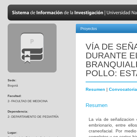
Proyectos
VÍA DE SEÑ
DURANTE E
BRANQUIAL
POLLO: EST
Sede:
Bogotá
Resumen
|
Convocatoria
Facultad:
2- FACULTAD DE MEDICINA
Resumen
Dependencia:
2- DEPARTAMENTO DE PEDIATRÍA
La vía de señalizacion 
embrionario, entre ello
craneofacial. Por medio
Lugar:
completos y en cortes hi